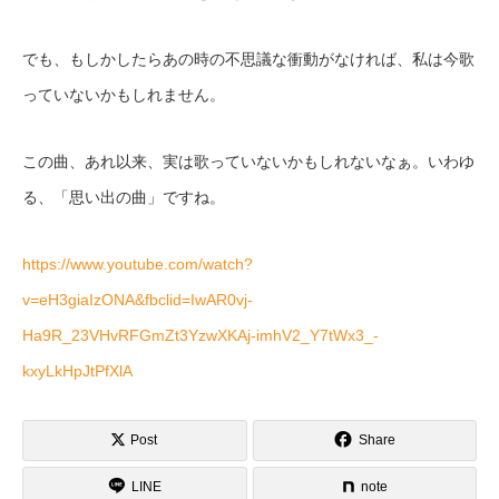
でも、もしかしたらあの時の不思議な衝動がなければ、私は今歌
っていないかもしれません。
この曲、あれ以来、実は歌っていないかもしれないなぁ。いわゆ
る、「思い出の曲」ですね。
https://www.youtube.com/watch?
v=eH3giaIzONA&fbclid=IwAR0vj-
Ha9R_23VHvRFGmZt3YzwXKAj-imhV2_Y7tWx3_-
kxyLkHpJtPfXlA
Post
Share
LINE
note