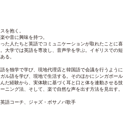
クスを抱く。
音楽や音に興味を持つ。
持った人たちと英語でコミュニケーションが取れたことに喜
す。⼤学では英語を専攻し、⾳声学を学ぶ。イギリスでの短
がある。
国語を独学で学び、現地代理店と韓国語で会議を行うように
トガル語を学び、現地で生活する。そのほかにシンガポール
住んだ経験から、実体験に基づく⽿と⼝と体を連動させる技
レーニング法、そして、楽で⾃然な声を出す⽅法を⾒出す。
、英語コーチ、ジャズ・ボサノバ歌⼿