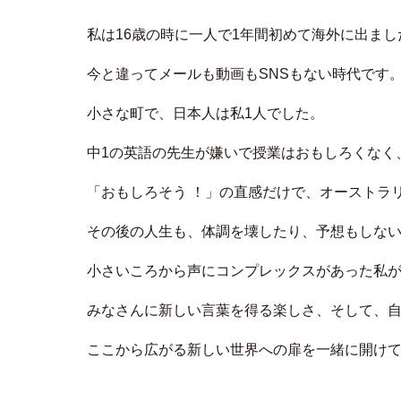
私は16歳の時に⼀⼈で1年間初めて海外に出まし
今と違ってメールも動画もSNSもない時代です
⼩さな町で、⽇本⼈は私1⼈でした。
中1の英語の先⽣が嫌いで授業はおもしろくなく
「おもしろそう ！」の直感だけで、オーストラ
その後の⼈⽣も、体調を壊したり、予想もしな
小さいころから声にコンプレックスがあった私
みなさんに新しい⾔葉を得る楽しさ、そして、
ここから広がる新しい世界への扉を一緒に開け