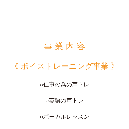
事 業 内 容
《 ボイストレーニング事業 》
○仕事の為の声トレ
○英語の声トレ
○ボーカルレッスン