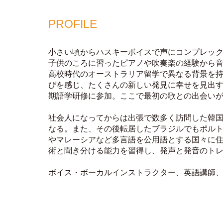
PROFILE
小さい頃からハスキーボイスで声にコンプレッ
⼦供のころに習ったピアノや吹奏楽の経験から
高校時代のオーストラリア留学で異なる背景を
びを感じ、たくさんの新しい発見に幸せを見出
期語学研修に参加。ここで最初の歌との出会い
社会⼈になってからは出張で数多く訪問した韓
なる。また、その後転居したブラジルでもポル
やマレーシアなど多⾔語を公⽤語とする国々に
術と聞き分ける能⼒を習得し、発声と発⾳のト
ボイス・ボーカルインストラクター、英語講師