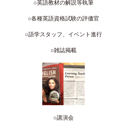
○英語教材の解説等執筆
○各種英語資格試験の評価官
○語学スタッフ、イベント進行
○雑誌掲載
○講演会