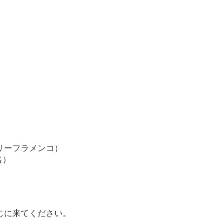
リーフラメンコ）
名）
じに来てください。