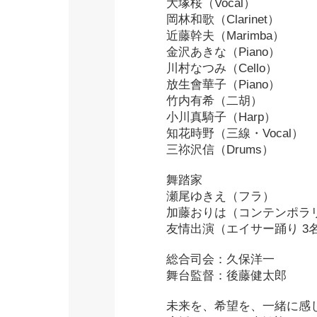
大塚桜（Vocal）
岡林和歌（Clarinet）
近藤幹夫（Marimba）
金沢あきな（Piano）
川村なつみ（Cello）
放生會華子（Piano）
竹内有希（二胡）
小川真騎子（Harp）
知花時野（三線・Vocal）
三祢沢信（Drums）
舞踏家
瀬尾ゆきえ（フラ）
加藤おりは（コンテンポラ
友情出演（エイサー踊り 3
総合司会：久保洋一
舞台監督：後藤健太郎
未来を、希望を、一緒に感