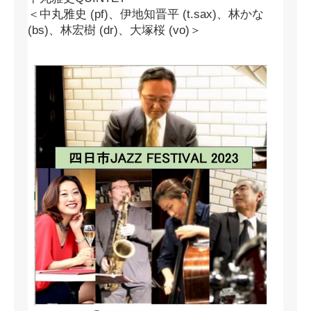
＜中丸雅史 (pf)、伊地知晋平 (t.sax)、林かな
(bs)、林宏樹 (dr)、大塚桜 (vo)＞