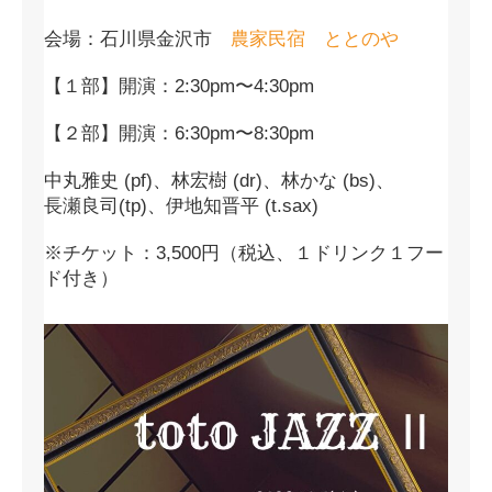
会場：石川県金沢市
農家民宿 ととのや
【１部】開演：2:30pm〜4:30pm
【２部】開演：6:30pm〜8:30pm
中丸雅史 (pf)、林宏樹 (dr)、林かな (bs)、
長瀬良司(tp)、伊地知晋平 (t.sax)
※チケット：3,500円（税込、１ドリンク１フー
ド付き）