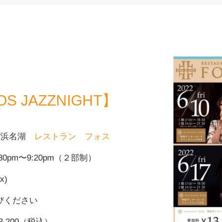
FOS JAZZNIGHT】
スパ浜名湖
レストラン フォス
:30pm〜9:20pm（２部制）
x)
びください
,200（税込）