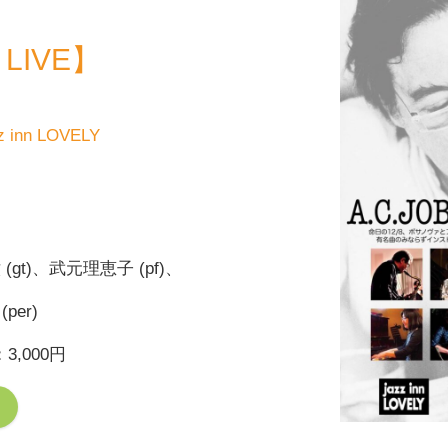
e LIVE】
z inn LOVELY
 (gt)、武元理恵子 (pf)、
per)
,000円