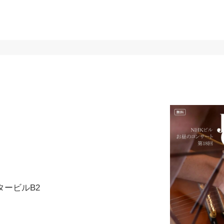
】
タービルB2