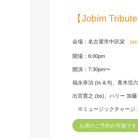
【Jobim Tribut
会場：名古屋市中区栄
j
az
開場：6:00pm
開演：7:30pm〜
福永幸治 (ts & fl)、青木弦六
出宮寛之 (bs)、ハリー 加藤 (
※ミュージックチャージ：3
お席のご予約が可能です