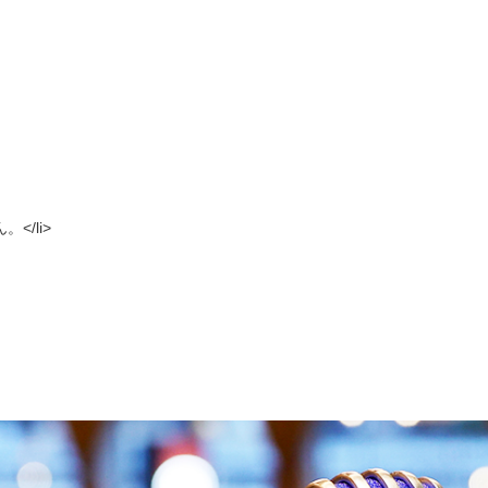
</li>