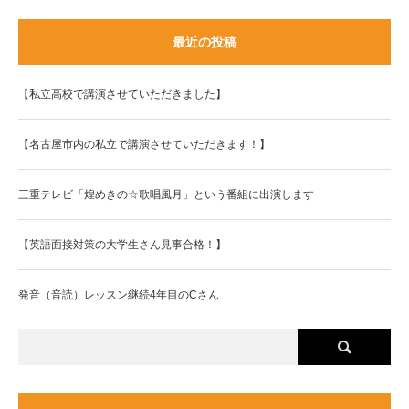
最近の投稿
【私立高校で講演させていただきました】
【名古屋市内の私立で講演させていただきます！】
三重テレビ「煌めきの☆歌唱風月」という番組に出演します
【英語面接対策の大学生さん見事合格！】
発音（音読）レッスン継続4年目のCさん