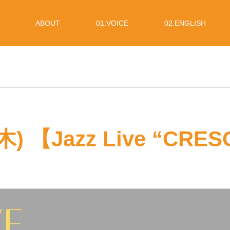
ABOUT
01.VOICE
02.ENGLISH
6 (木) 【Jazz Live “CR