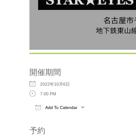
開催期間
2022年10月6日
7:00 PM
Add To Calendar
Download ICS
Google Calen
予約