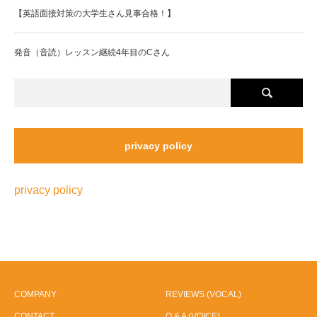
【英語面接対策の大学生さん見事合格！】
発音（音読）レッスン継続4年目のCさん
privacy policy
privacy policy
COMPANY
REVIEWS (VOCAL)
CONTACT
Q & A (VOICE)