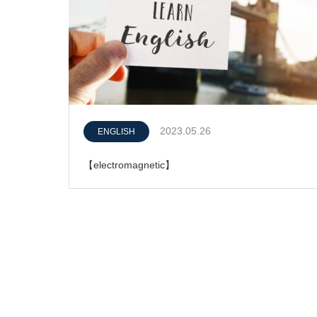
2023.05.26
ENGLISH
【electromagnetic】