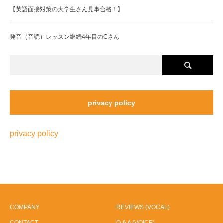
【英語面接対策の大学生さん見事合格！】
発音（音読）レッスン継続4年目のCさん
privacy policy
privacy policy
COMPANY
REVIEWS (VOCAL)
CONTACT
Q & A (VOICE)